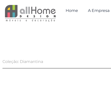
Ir
para
Home
A Empresa
o
conteúdo
Coleção: Diamantina