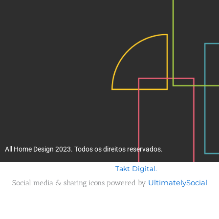
k
a
m
All Home Design 2023. Todos os direitos reservados.
Takt Digital.
Desenvolvido por
Social media & sharing icons powered by
UltimatelySocial