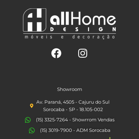
F
I
a
n
c
s
Showroom
e
t
Av. Paraná, 4505 - Cajuru do Sul
b
a
Sorocaba - SP - 18.105-002
o
g
(15) 3325-7264 - Showrrom Vendas
o
r
(15) 3019-7900 - ADM Sorocaba