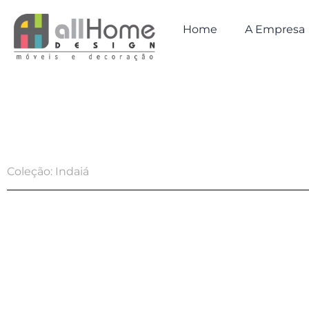
Ir
para
Home
A Empresa
o
conteúdo
Coleção: Indaiá