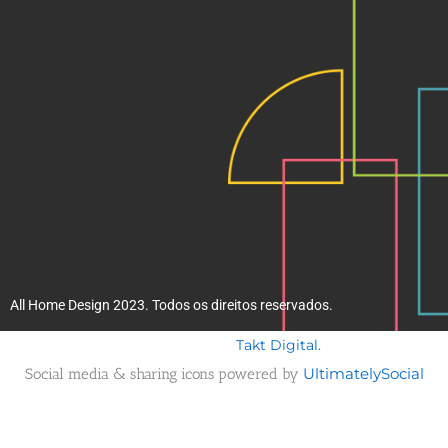
k
a
m
All Home Design 2023. Todos os direitos reservados.
Takt Digital.
Desenvolvido por
Social media & sharing icons powered by
UltimatelySocial