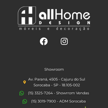
F
I
a
n
c
s
Showroom
e
t
Av. Paraná, 4505 - Cajuru do Sul
b
a
Sorocaba - SP - 18.105-002
o
g
(15) 3325-7264 - Showrrom Vendas
o
r
(15) 3019-7900 - ADM Sorocaba