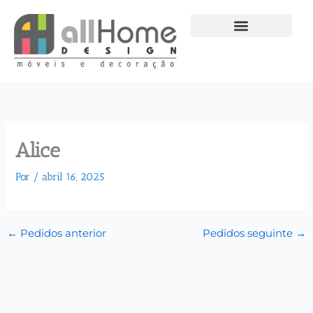
Ir
para
o
conteúdo
Alice
Por
/
abril 16, 2025
←
Pedidos anterior
Pedidos seguinte
→