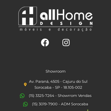
F
I
a
n
c
s
Showroom
e
t
Av. Paraná, 4505 - Cajuru do Sul
b
a
Sorocaba - SP - 18.105-002
o
g
(15) 3325-7264 - Showrrom Vendas
o
r
(15) 3019-7900 - ADM Sorocaba