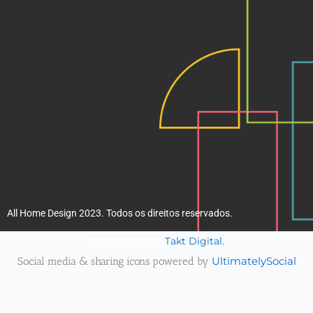
k
a
m
All Home Design 2023. Todos os direitos reservados.
Takt Digital.
Desenvolvido por
Social media & sharing icons powered by
UltimatelySocial