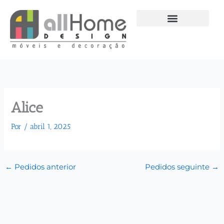
Ir
para
o
conteúdo
Alice
Por
/
abril 1, 2025
←
Pedidos anterior
Pedidos seguinte
→