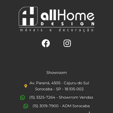
F
I
a
n
c
s
Showroom
e
t
Av. Paraná, 4505 - Cajuru do Sul
b
a
Sorocaba - SP - 18.105-002
o
g
(15) 3325-7264 - Showrrom Vendas
o
r
(15) 3019-7900 - ADM Sorocaba