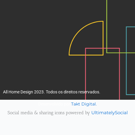
k
a
m
All Home Design 2023. Todos os direitos reservados.
Takt Digital.
Desenvolvido por
Social media & sharing icons powered by
UltimatelySocial