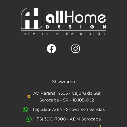
F
I
a
n
c
s
Showroom
e
t
Av. Paraná, 4505 - Cajuru do Sul
b
a
Sorocaba - SP - 18.105-002
o
g
(15) 3325-7264 - Showrrom Vendas
o
r
(15) 3019-7900 - ADM Sorocaba