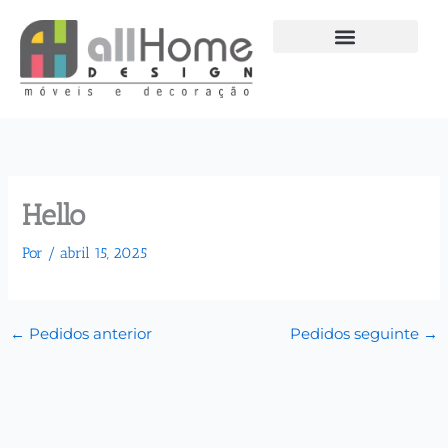
Ir
para
o
conteúdo
Hello
Por
/
abril 15, 2025
←
Pedidos anterior
Pedidos seguinte
→