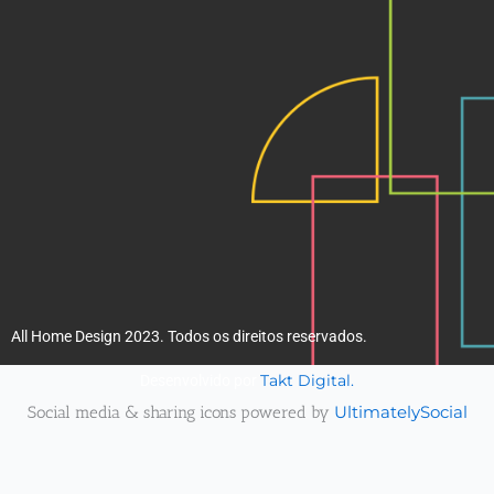
k
a
m
All Home Design 2023. Todos os direitos reservados.
Takt Digital.
Desenvolvido por
Social media & sharing icons powered by
UltimatelySocial