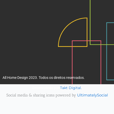
k
a
m
All Home Design 2023. Todos os direitos reservados.
Takt Digital.
Desenvolvido por
Social media & sharing icons powered by
UltimatelySocial