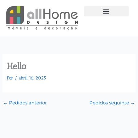
Ir
para
o
conteúdo
Hello
Por
/
abril 16, 2025
←
Pedidos anterior
Pedidos seguinte
→