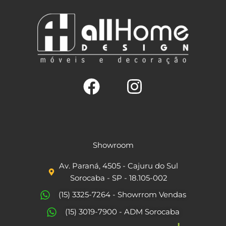
F
I
a
n
c
s
Showroom
e
t
Av. Paraná, 4505 - Cajuru do Sul
b
a
Sorocaba - SP - 18.105-002
o
g
(15) 3325-7264 - Showrrom Vendas
o
r
(15) 3019-7900 - ADM Sorocaba