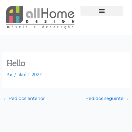
Ir
para
o
conteúdo
Hello
Por
/
abril 1, 2025
←
Pedidos anterior
Pedidos seguinte
→