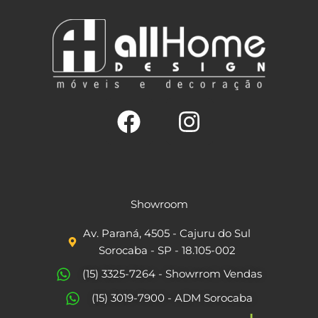
F
I
a
n
c
s
Showroom
e
t
Av. Paraná, 4505 - Cajuru do Sul
b
a
Sorocaba - SP - 18.105-002
o
g
(15) 3325-7264 - Showrrom Vendas
o
r
(15) 3019-7900 - ADM Sorocaba