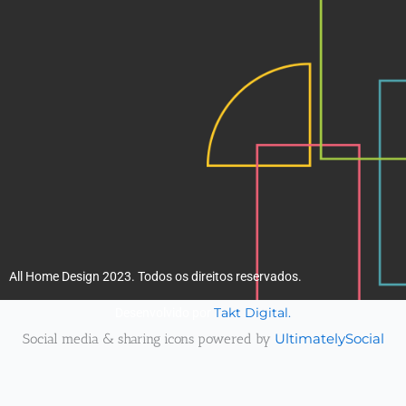
k
a
m
All Home Design 2023. Todos os direitos reservados.
Takt Digital.
Desenvolvido por
Social media & sharing icons powered by
UltimatelySocial