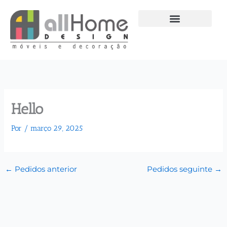
Ir
para
o
conteúdo
Hello
Por
/
março 29, 2025
←
Pedidos anterior
Pedidos seguinte
→