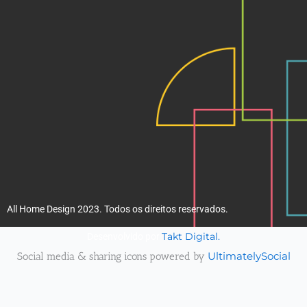
k
a
m
All Home Design 2023. Todos os direitos reservados.
Takt Digital.
Desenvolvido por
Social media & sharing icons powered by
UltimatelySocial