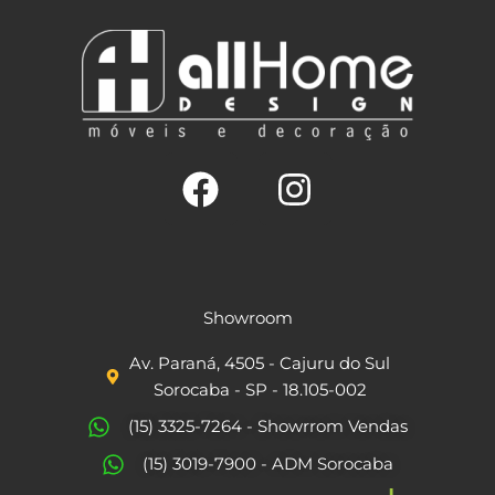
F
I
a
n
c
s
Showroom
e
t
Av. Paraná, 4505 - Cajuru do Sul
b
a
Sorocaba - SP - 18.105-002
o
g
(15) 3325-7264 - Showrrom Vendas
o
r
(15) 3019-7900 - ADM Sorocaba