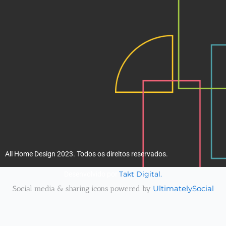
k
a
m
All Home Design 2023. Todos os direitos reservados.
Takt Digital.
Desenvolvido por
Social media & sharing icons powered by
UltimatelySocial