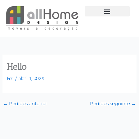
Ir
para
o
conteúdo
Hello
Por
/
abril 1, 2025
←
Pedidos anterior
Pedidos seguinte
→