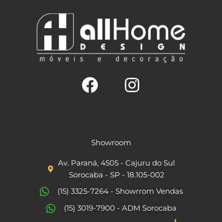
F
I
a
n
c
s
Showroom
e
t
Av. Paraná, 4505 - Cajuru do Sul
b
a
Sorocaba - SP - 18.105-002
o
g
(15) 3325-7264 - Showrrom Vendas
o
r
(15) 3019-7900 - ADM Sorocaba