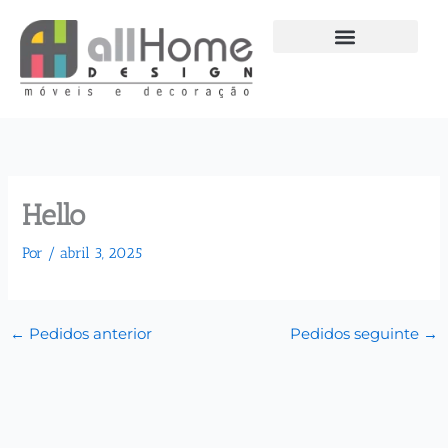
Ir
para
o
conteúdo
Hello
Por
/
abril 3, 2025
←
Pedidos anterior
Pedidos seguinte
→