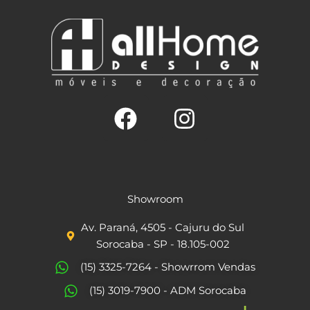
F
I
a
n
c
s
Showroom
e
t
Av. Paraná, 4505 - Cajuru do Sul
b
a
Sorocaba - SP - 18.105-002
o
g
(15) 3325-7264 - Showrrom Vendas
o
r
(15) 3019-7900 - ADM Sorocaba