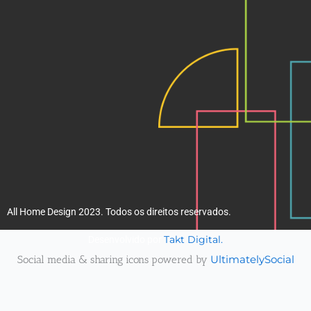
k
a
m
All Home Design 2023. Todos os direitos reservados.
Takt Digital.
Desenvolvido por
Social media & sharing icons powered by
UltimatelySocial