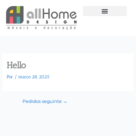
Ir
para
o
conteúdo
Hello
Por
/
março 28, 2025
Pedidos seguinte
→