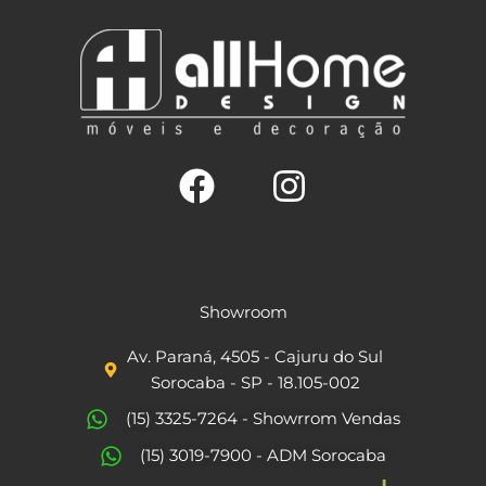
F
I
a
n
c
s
Showroom
e
t
Av. Paraná, 4505 - Cajuru do Sul
b
a
Sorocaba - SP - 18.105-002
o
g
(15) 3325-7264 - Showrrom Vendas
o
r
(15) 3019-7900 - ADM Sorocaba