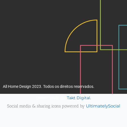
k
a
m
All Home Design 2023. Todos os direitos reservados.
Takt Digital.
Desenvolvido por
Social media & sharing icons powered by
UltimatelySocial