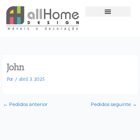
Ir
para
o
conteúdo
John
Por
/
abril 3, 2025
←
Pedidos anterior
Pedidos seguinte
→