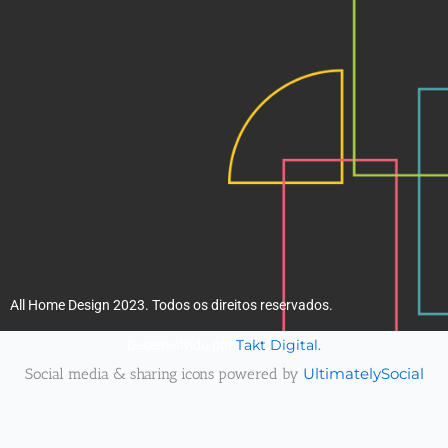
k
a
m
All Home Design 2023. Todos os direitos reservados.
Takt Digital.
Desenvolvido por
Social media & sharing icons powered by
UltimatelySocial