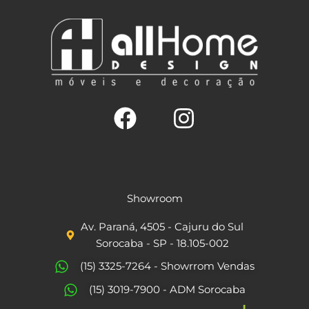
F
I
a
n
c
s
Showroom
e
t
Av. Paraná, 4505 - Cajuru do Sul
b
a
Sorocaba - SP - 18.105-002
o
g
(15) 3325-7264 - Showrrom Vendas
o
r
(15) 3019-7900 - ADM Sorocaba