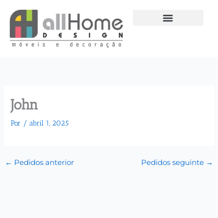
Ir
para
o
conteúdo
John
Por
/
abril 1, 2025
←
Pedidos anterior
Pedidos seguinte
→