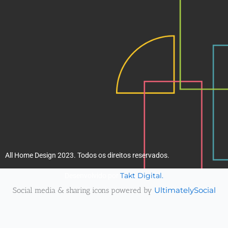
k
a
m
All Home Design 2023. Todos os direitos reservados.
Takt Digital.
Desenvolvido por
Social media & sharing icons powered by
UltimatelySocial