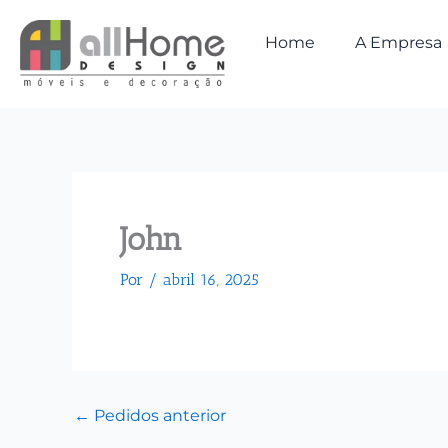
Ir
para
Home
A Empresa
o
conteúdo
John
Por
/
abril 16, 2025
←
Pedidos anterior