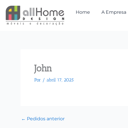
Ir
para
Home
A Empresa
o
conteúdo
John
Por
/
abril 17, 2025
←
Pedidos anterior