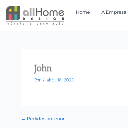
Ir
para
Home
A Empresa
o
conteúdo
John
Por
/
abril 18, 2025
←
Pedidos anterior