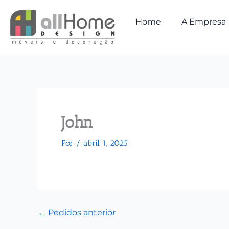
Ir
para
Home
A Empresa
o
conteúdo
John
Por
/
abril 1, 2025
←
Pedidos anterior