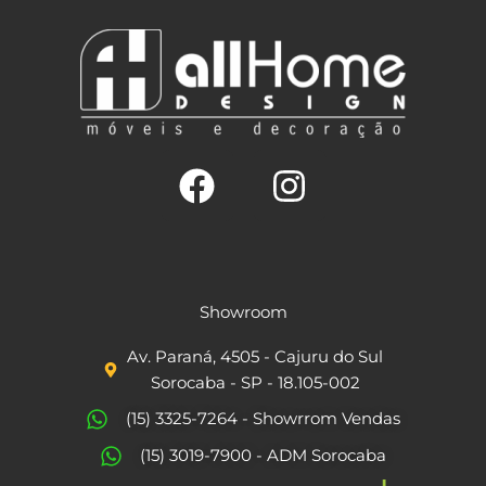
F
I
a
n
c
s
Showroom
e
t
Av. Paraná, 4505 - Cajuru do Sul
b
a
Sorocaba - SP - 18.105-002
o
g
(15) 3325-7264 - Showrrom Vendas
o
r
(15) 3019-7900 - ADM Sorocaba