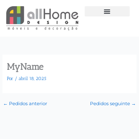
Ir
para
o
conteúdo
MyName
Por
/
abril 18, 2025
←
Pedidos anterior
Pedidos seguinte
→