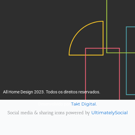
k
a
m
All Home Design 2023. Todos os direitos reservados.
Takt Digital.
Desenvolvido por
Social media & sharing icons powered by
UltimatelySocial