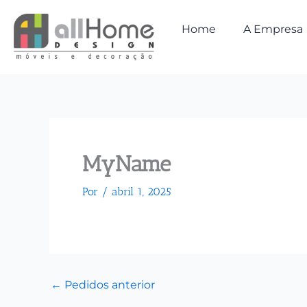
Ir
para
Home
A Empresa
o
conteúdo
MyName
Por
/
abril 1, 2025
←
Pedidos anterior