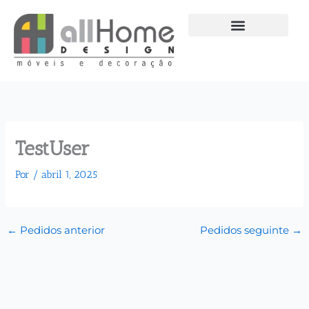
Ir
para
o
conteúdo
TestUser
Por
/
abril 1, 2025
←
Pedidos anterior
Pedidos seguinte
→