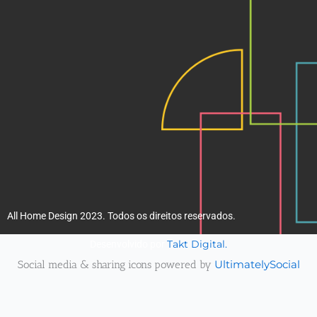
k
a
m
All Home Design 2023. Todos os direitos reservados.
Takt Digital.
Desenvolvido por
Social media & sharing icons powered by
UltimatelySocial