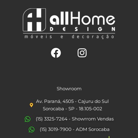
F
I
a
n
c
s
Showroom
e
t
Av. Paraná, 4505 - Cajuru do Sul
b
a
Sorocaba - SP - 18.105-002
o
g
(15) 3325-7264 - Showrrom Vendas
o
r
(15) 3019-7900 - ADM Sorocaba