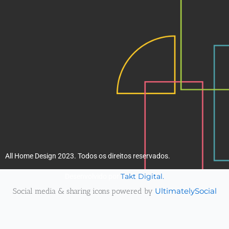
k
a
m
All Home Design 2023. Todos os direitos reservados.
Takt Digital.
Desenvolvido por
Social media & sharing icons powered by
UltimatelySocial