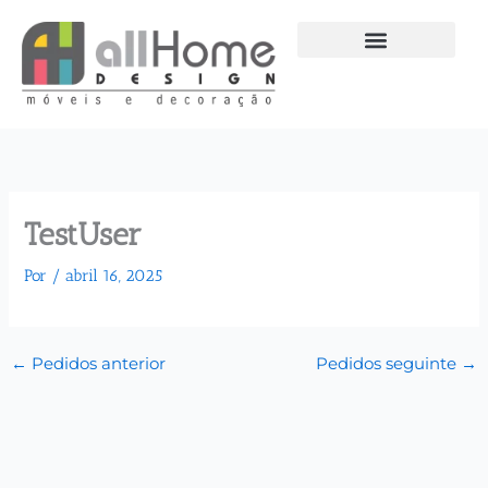
Ir
para
o
conteúdo
TestUser
Por
/
abril 16, 2025
←
Pedidos anterior
Pedidos seguinte
→