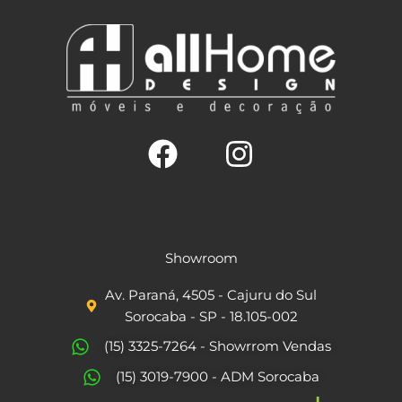
F
I
a
n
c
s
Showroom
e
t
Av. Paraná, 4505 - Cajuru do Sul
b
a
Sorocaba - SP - 18.105-002
o
g
(15) 3325-7264 - Showrrom Vendas
o
r
(15) 3019-7900 - ADM Sorocaba