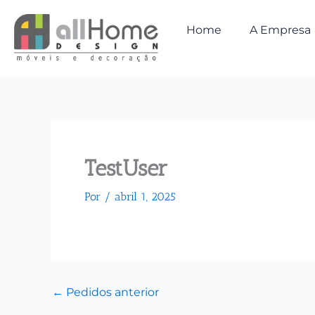
Ir
para
Home
A Empresa
o
conteúdo
TestUser
Por
/
abril 1, 2025
←
Pedidos anterior