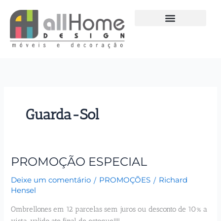
Ir
para
o
conteúdo
Guarda-Sol
PROMOÇÃO ESPECIAL
PROMOÇÃO
ESPECIAL
Deixe um comentário
/
PROMOÇÕES
/
Richard
Hensel
Ombrellones em 12 parcelas sem juros ou desconto de 10% a
vista, valido ate final de estoque!!!!