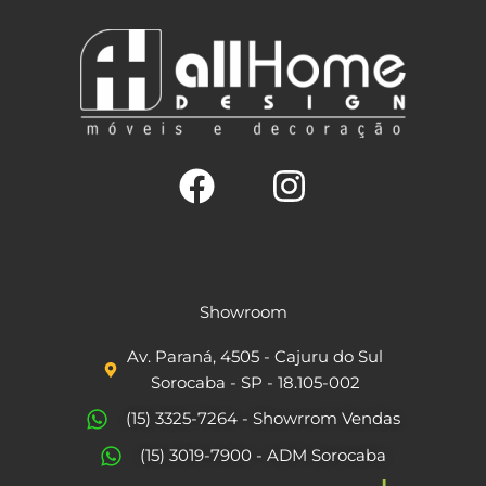
F
I
a
n
c
s
Showroom
e
t
Av. Paraná, 4505 - Cajuru do Sul
b
a
Sorocaba - SP - 18.105-002
o
g
(15) 3325-7264 - Showrrom Vendas
o
r
(15) 3019-7900 - ADM Sorocaba