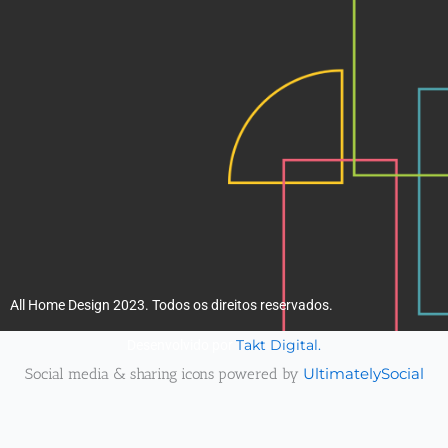
k
a
m
All Home Design 2023. Todos os direitos reservados.
Takt Digital.
Desenvolvido por
Social media & sharing icons powered by
UltimatelySocial