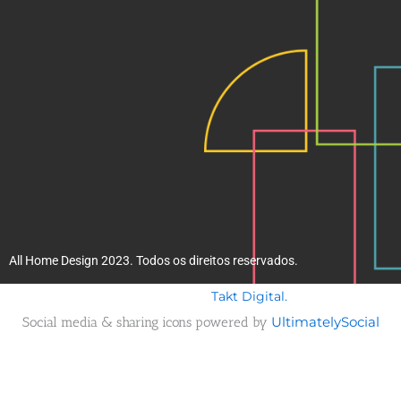
m
All Home Design 2023. Todos os direitos reservados.
Takt Digital.
Desenvolvido por
Social media & sharing icons powered by
UltimatelySocial