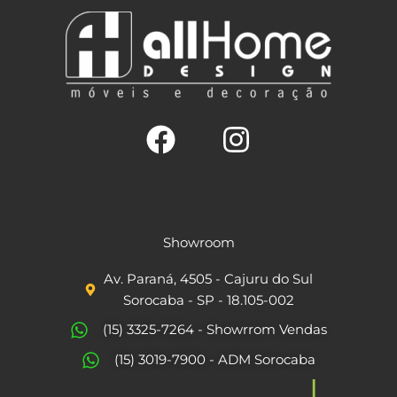
F
I
a
n
c
s
Showroom
e
t
Av. Paraná, 4505 - Cajuru do Sul
b
a
Sorocaba - SP - 18.105-002
o
g
(15) 3325-7264 - Showrrom Vendas
o
r
(15) 3019-7900 - ADM Sorocaba
k
a