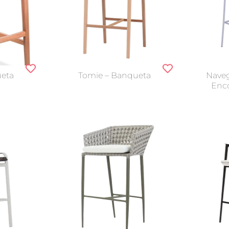
ueta
Tomie – Banqueta
Nave
Enco