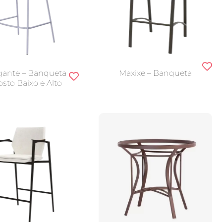
gante – Banqueta
Maxixe – Banqueta
sto Baixo e Alto