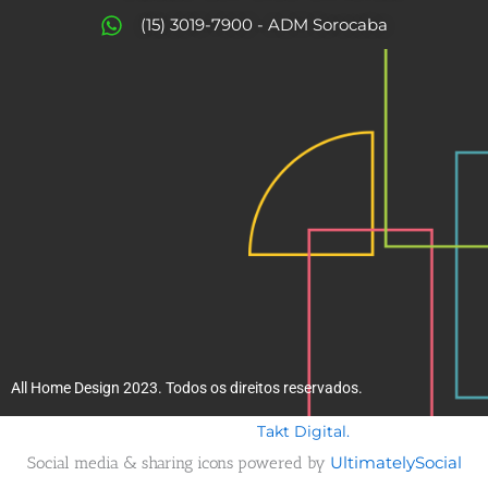
o
r
(15) 3019-7900 - ADM Sorocaba
k
a
m
All Home Design 2023. Todos os direitos reservados.
Takt Digital.
Desenvolvido por
Social media & sharing icons powered by
UltimatelySocial