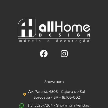
F
I
a
n
c
s
Showroom
e
t
Av. Paraná, 4505 - Cajuru do Sul
b
a
Sorocaba - SP - 18.105-002
o
g
(15) 3325-7264 - Showrrom Vendas