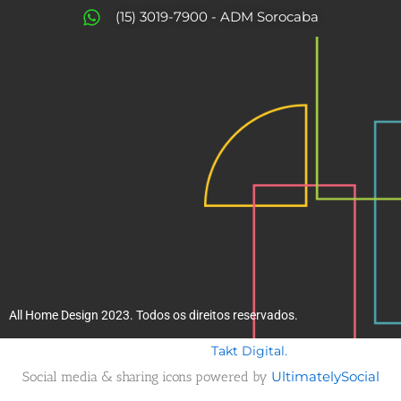
o
r
(15) 3019-7900 - ADM Sorocaba
k
a
m
All Home Design 2023. Todos os direitos reservados.
Takt Digital.
Desenvolvido por
Social media & sharing icons powered by
UltimatelySocial