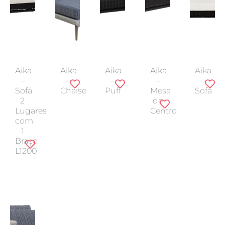
Aika
Aika
Aika
Aika
Aika
–
–
–
–
–
Sofá
Chaise
Puff
Mesa
Sofá
2
de
Lugares
Centro
com
1
Braço
L1200