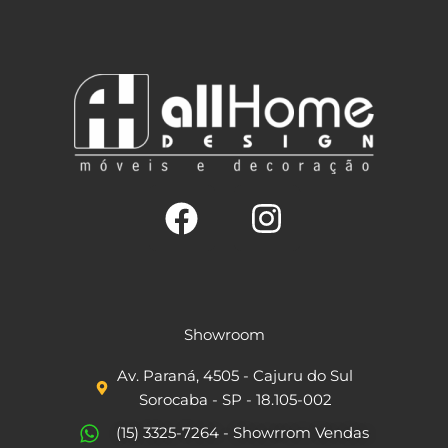
F
I
a
n
c
s
Showroom
e
t
Av. Paraná, 4505 - Cajuru do Sul
b
a
Sorocaba - SP - 18.105-002
o
g
(15) 3325-7264 - Showrrom Vendas