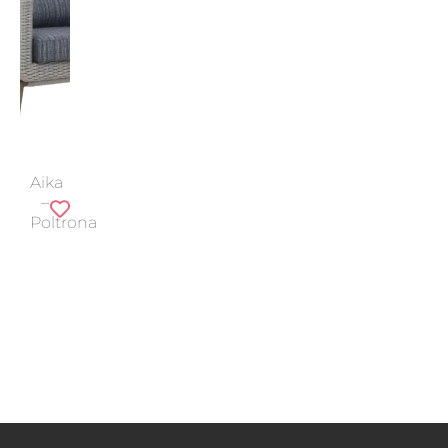
Aika
–
Poltrona