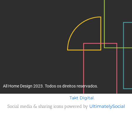
m
All Home Design 2023. Todos os direitos reservados.
Takt Digital.
Desenvolvido por
Social media & sharing icons powered by
UltimatelySocial