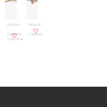
Anauê
Anauê
–
–
Cadeira
Cadeira
Giratória