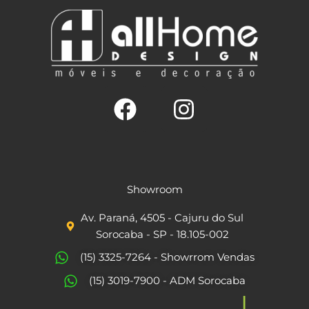
F
I
a
n
c
s
Showroom
e
t
Av. Paraná, 4505 - Cajuru do Sul
b
a
Sorocaba - SP - 18.105-002
o
g
(15) 3325-7264 - Showrrom Vendas
o
r
(15) 3019-7900 - ADM Sorocaba
k
a