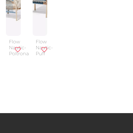
Flow
Flow
Nautic-
Nautic-
Poltrona
Puff