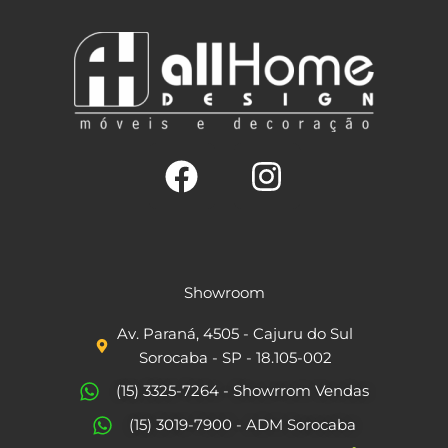
F
I
a
n
c
s
Showroom
e
t
Av. Paraná, 4505 - Cajuru do Sul
b
a
Sorocaba - SP - 18.105-002
o
g
(15) 3325-7264 - Showrrom Vendas
o
r
(15) 3019-7900 - ADM Sorocaba