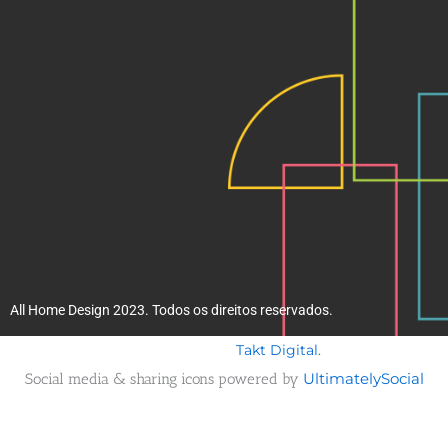
k
a
m
All Home Design 2023. Todos os direitos reservados.
Takt Digital.
Desenvolvido por
Social media & sharing icons powered by
UltimatelySocial