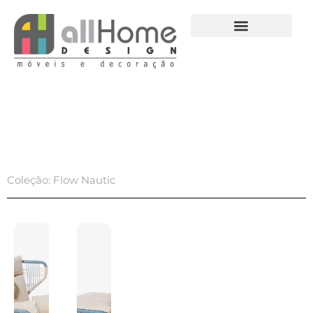
Ir
para
o
conteúdo
Coleção: Flow Nautic