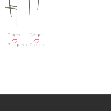
Ginger
Ginger
–
–
Banqueta
Cadeira