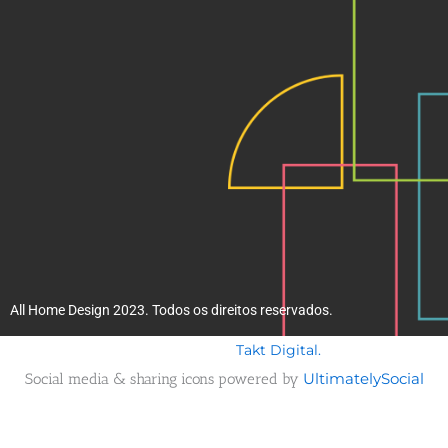
k
a
m
All Home Design 2023. Todos os direitos reservados.
Takt Digital.
Desenvolvido por
Social media & sharing icons powered by
UltimatelySocial