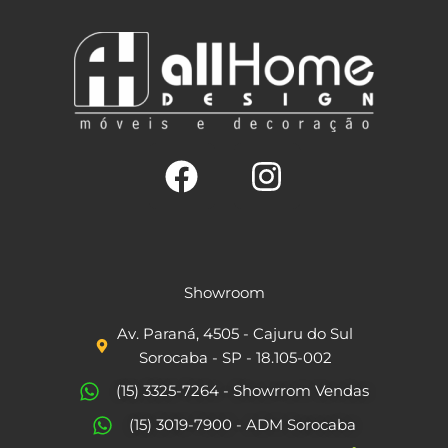
F
I
a
n
c
s
Showroom
e
t
Av. Paraná, 4505 - Cajuru do Sul
b
a
Sorocaba - SP - 18.105-002
o
g
(15) 3325-7264 - Showrrom Vendas
o
r
(15) 3019-7900 - ADM Sorocaba