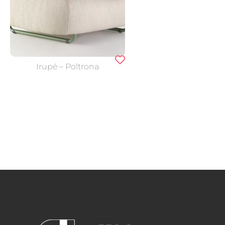
Irupé – Poltrona