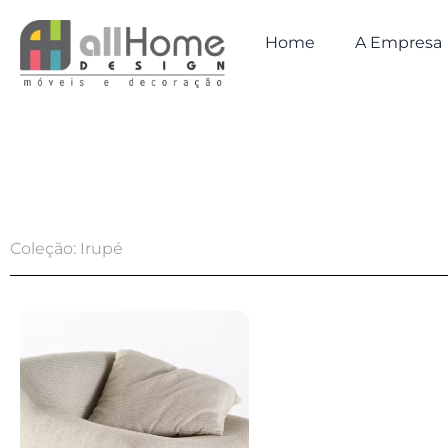
Ir
para
Home
A Empresa
o
conteúdo
Coleção: Irupé