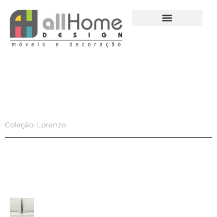
Ir
para
o
conteúdo
Coleção: Lorenzo