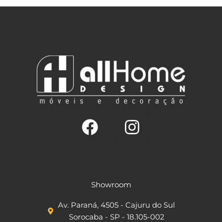
F
I
a
n
c
s
Showroom
e
t
Av. Paraná, 4505 - Cajuru do Sul
b
a
Sorocaba - SP - 18.105-002