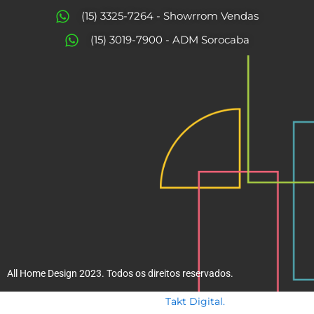
o
g
(15) 3325-7264 - Showrrom Vendas
o
r
(15) 3019-7900 - ADM Sorocaba
k
a
m
All Home Design 2023. Todos os direitos reservados.
Takt Digital.
Desenvolvido por