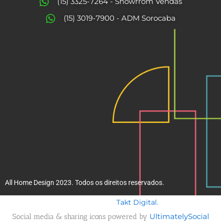
o
g
(15) 3325-7264 - Showrrom Vendas
o
r
(15) 3019-7900 - ADM Sorocaba
k
a
m
All Home Design 2023. Todos os direitos reservados.
Takt Digital.
Desenvolvido por
Social media & sharing icons powered by
UltimatelySocial