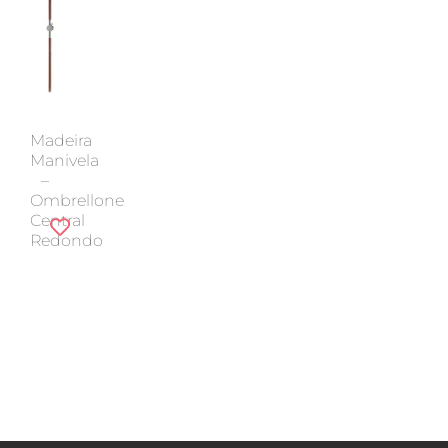
Madeira
Manivela
–
Ombrellone
Central
Redondo