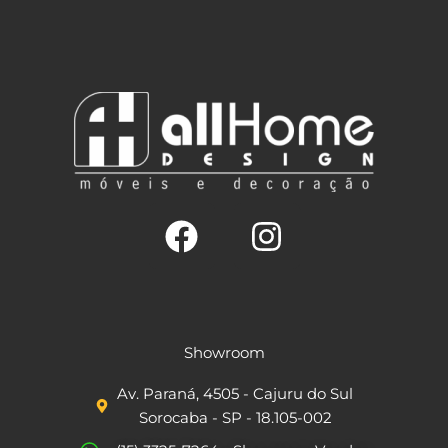
F
I
a
n
c
s
Showroom
e
t
Av. Paraná, 4505 - Cajuru do Sul
b
a
Sorocaba - SP - 18.105-002