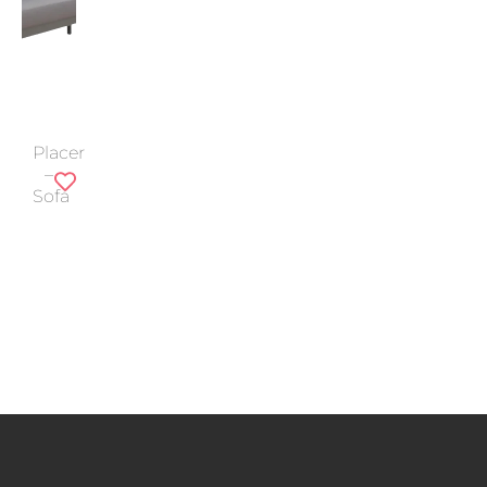
Placer
–
Sofá