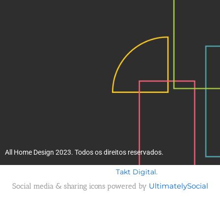
k
a
m
All Home Design 2023. Todos os direitos reservados.
Takt Digital.
Desenvolvido por
Social media & sharing icons powered by
UltimatelySocial