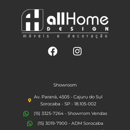
F
I
a
n
c
s
Showroom
e
t
Av. Paraná, 4505 - Cajuru do Sul
b
a
Sorocaba - SP - 18.105-002
o
g
(15) 3325-7264 - Showrrom Vendas
o
r
(15) 3019-7900 - ADM Sorocaba