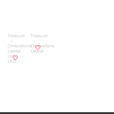
Treasure
Treasure
–
–
Ombrellone
Ombrellone
Lateral
Lateral
com
LED