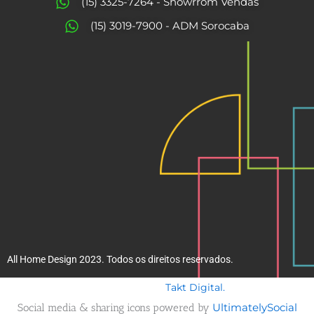
o
g
(15) 3325-7264 - Showrrom Vendas
o
r
(15) 3019-7900 - ADM Sorocaba
k
a
m
All Home Design 2023. Todos os direitos reservados.
Takt Digital.
Desenvolvido por
Social media & sharing icons powered by
UltimatelySocial