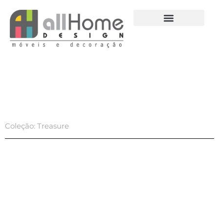
Ir
para
o
conteúdo
Coleção: Treasure