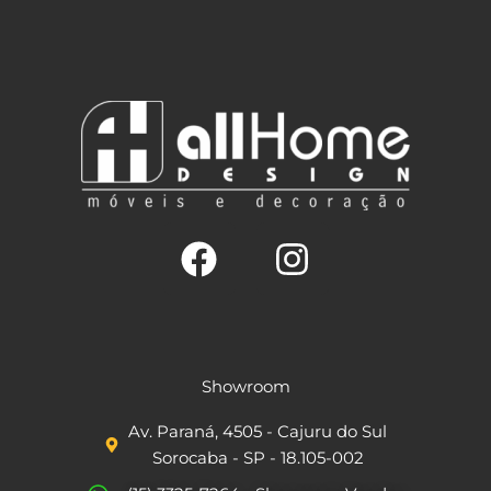
F
I
a
n
c
s
Showroom
e
t
Av. Paraná, 4505 - Cajuru do Sul
b
a
Sorocaba - SP - 18.105-002