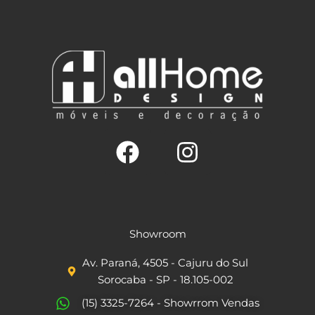
F
I
a
n
c
s
Showroom
e
t
Av. Paraná, 4505 - Cajuru do Sul
b
a
Sorocaba - SP - 18.105-002
o
g
(15) 3325-7264 - Showrrom Vendas