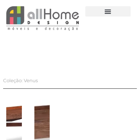
Ir
para
o
conteúdo
Coleção: Venus