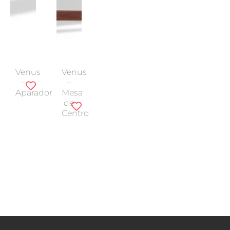
Venus
Venus
–
–
Aparador
Mesa
de
Centro