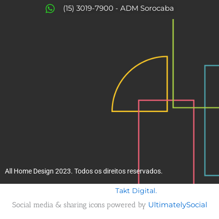
o
r
(15) 3019-7900 - ADM Sorocaba
k
a
m
All Home Design 2023. Todos os direitos reservados.
Takt Digital.
Desenvolvido por
Social media & sharing icons powered by
UltimatelySocial