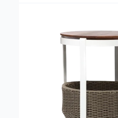
Round
–
Mesa
Lateral
–
Cesto
Alto
e
Baixo