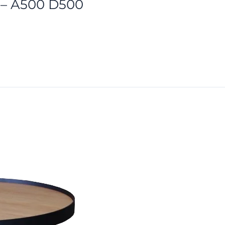
 – A500 D500