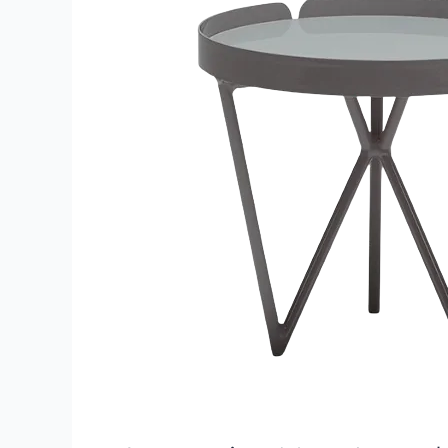
Lateral
–
A500
D500