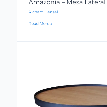
Amazonia – Mesa Lateral
Richard Hensel
Read More »
Amazonia
–
Mesa
de
Centro
–
A350
D1100