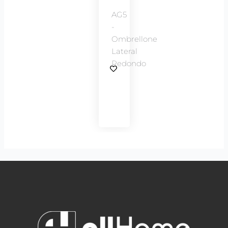
AG5
-
Ombrellone
Lateral
Redondo