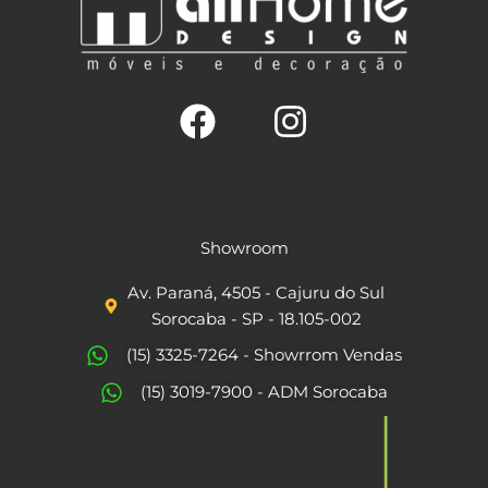
F
I
a
n
c
s
Showroom
e
t
Av. Paraná, 4505 - Cajuru do Sul
b
a
Sorocaba - SP - 18.105-002
o
g
(15) 3325-7264 - Showrrom Vendas
o
r
(15) 3019-7900 - ADM Sorocaba
k
a
m