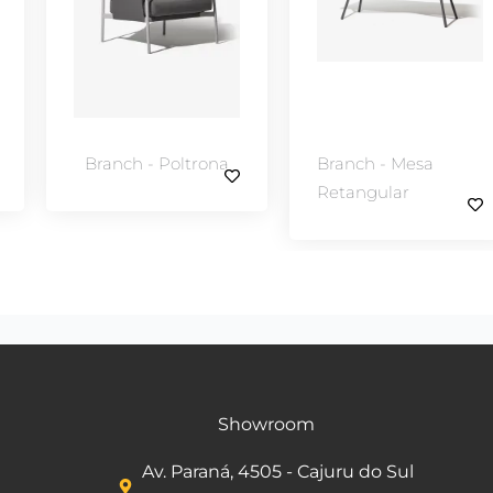
- Poltrona
Branch - Mesa
Branch - 
Retangular
Lateral
Showroom
Av. Paraná, 4505 - Cajuru do Sul