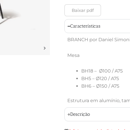
Baixar pdf
Características
BRANCH por Daniel Simoni
Mesa
BH18 – Ø100 / A75
BH5 – Ø120 / A75
BH6 – Ø150 / A75
Estrutura em alumínio, ta
Descrição