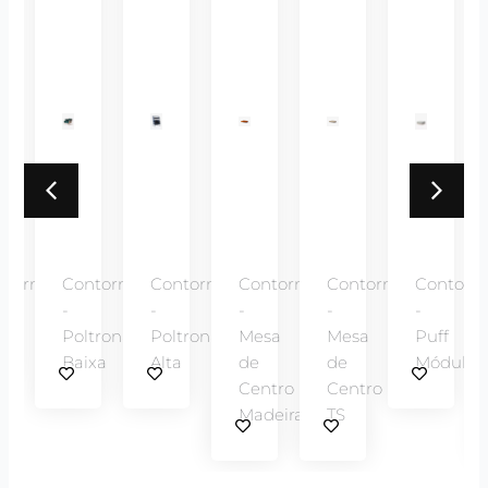
ntorno
Contorno
Contorno
Contorno
Contorno
Contorn
-
-
-
-
-
f
Poltrona
Poltrona
Mesa
Mesa
Puff
Baixa
Alta
de
de
Módulo
Centro
Centro
Madeira
TS