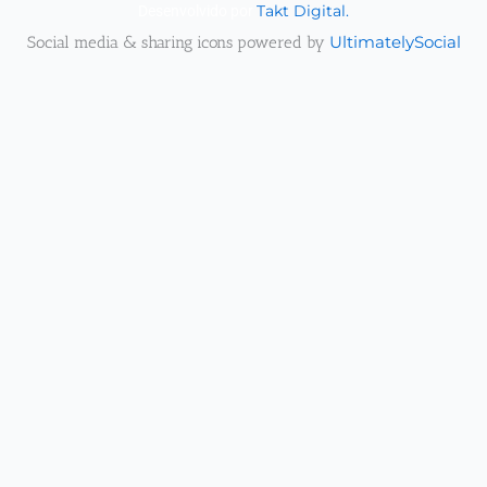
Takt Digital.
Desenvolvido por
Social media & sharing icons powered by
UltimatelySocial