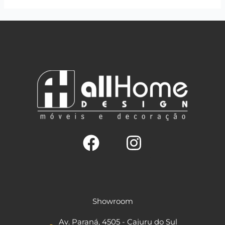
F
I
a
n
c
s
Showroom
e
t
Av. Paraná, 4505 - Cajuru do Sul