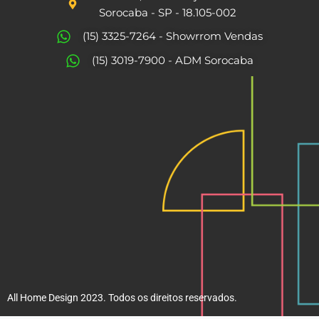
b
a
Sorocaba - SP - 18.105-002
o
g
(15) 3325-7264 - Showrrom Vendas
o
r
(15) 3019-7900 - ADM Sorocaba
k
a
m
All Home Design 2023. Todos os direitos reservados.