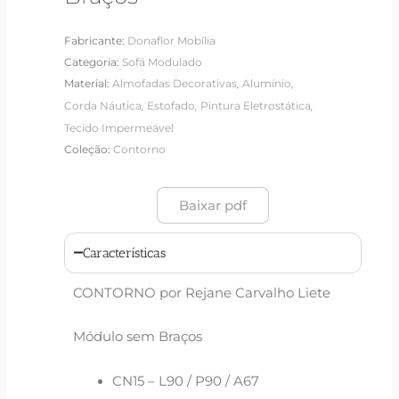
Fabricante:
Donaflor Mobília
Categoria:
Sofá Modulado
,
,
Material:
Almofadas Decorativas
Alumínio
,
,
,
Corda Náutica
Estofado
Pintura Eletrostática
Tecido Impermeável
Coleção:
Contorno
Baixar pdf
Características
CONTORNO por Rejane Carvalho Liete
Módulo sem Braços
CN15 – L90 / P90 / A67