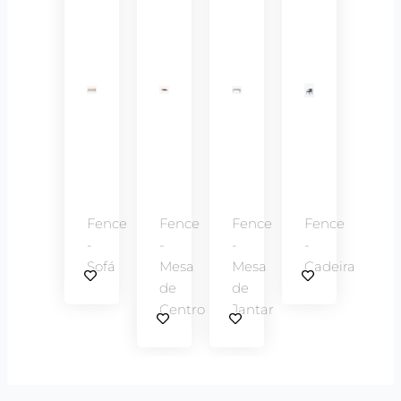
Fence
Fence
Fence
Fence
-
-
-
-
Sofá
Mesa
Mesa
Cadeira
de
de
Centro
Jantar