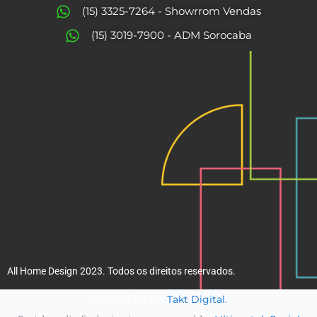
o
g
(15) 3325-7264 - Showrrom Vendas
o
r
(15) 3019-7900 - ADM Sorocaba
k
a
m
All Home Design 2023. Todos os direitos reservados.
Takt Digital.
Desenvolvido por