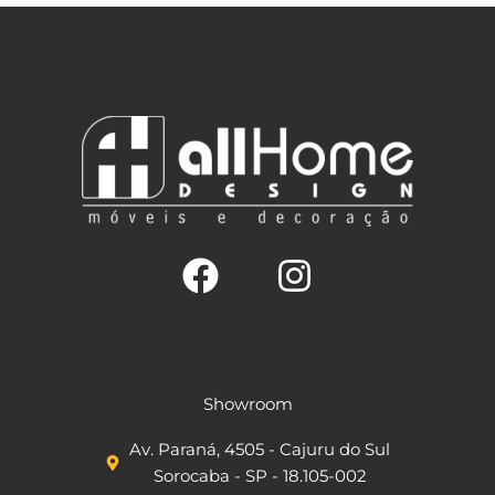
F
I
a
n
c
s
Showroom
e
t
Av. Paraná, 4505 - Cajuru do Sul
b
a
Sorocaba - SP - 18.105-002