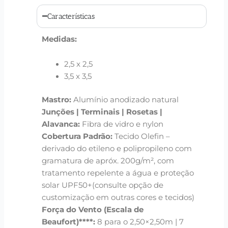
Características
Medidas:
2,5 x 2,5
3,5 x 3,5
Mastro:
Alumínio anodizado natural
Junções | Terminais | Rosetas |
Alavanca:
Fibra de vidro e nylon
Cobertura Padrão:
Tecido Olefin –
derivado do etileno e polipropileno com
gramatura de apróx. 200g/m², com
tratamento repelente a água e proteção
solar UPF50+(consulte opção de
customização em outras cores e tecidos)
Força do Vento (Escala de
Beaufort)****:
8 para o 2,50×2,50m | 7