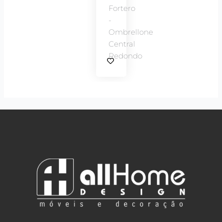
Fortero
-
Ombrellone
Central
Redondo