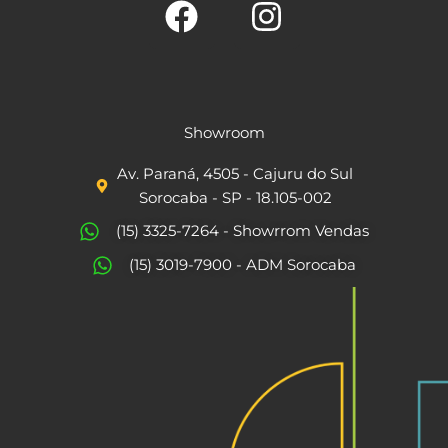
F
I
a
n
c
s
Showroom
e
t
Av. Paraná, 4505 - Cajuru do Sul
b
a
Sorocaba - SP - 18.105-002
o
g
(15) 3325-7264 - Showrrom Vendas
o
r
(15) 3019-7900 - ADM Sorocaba
k
a
m