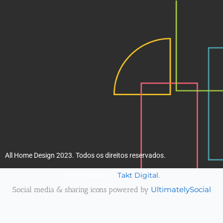
k
a
m
All Home Design 2023. Todos os direitos reservados.
Takt Digital.
Desenvolvido por
Social media & sharing icons powered by
UltimatelySocial