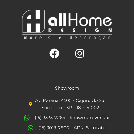
F
I
a
n
c
s
Showroom
e
t
Av. Paraná, 4505 - Cajuru do Sul
b
a
Sorocaba - SP - 18.105-002
o
g
(15) 3325-7264 - Showrrom Vendas
o
r
(15) 3019-7900 - ADM Sorocaba