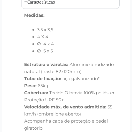
Características
Medidas:
3,5 x 3,5
4 X 4
Ø 4 x 4
Ø 5 x 5
Estrutura e varetas:
Alumínio anodizado
natural (haste 82x120mm)
Tubo de fixação:
aço galvanizado*
Peso:
65kg
Cobertura:
Tecido O’bravia 100% poliéster.
Proteção UPF 50+
Velocidade máx. de vento admitida:
55
km/h (ombrellone aberto)
Acompanha capa de proteção e pedal
giratório.