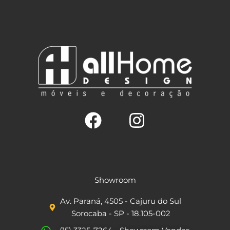
F
I
a
n
c
s
Showroom
e
t
Av. Paraná, 4505 - Cajuru do Sul
b
a
Sorocaba - SP - 18.105-002