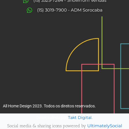
o
g
(15) 3325-7264 - Showrrom Vendas
o
r
(15) 3019-7900 - ADM Sorocaba
k
a
m
All Home Design 2023. Todos os direitos reservados.
Takt Digital.
Desenvolvido por
Social media & sharing icons powered by
UltimatelySocial