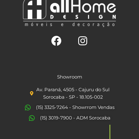
F
I
a
n
c
s
Showroom
e
t
Av. Paraná, 4505 - Cajuru do Sul
b
a
Sorocaba - SP - 18.105-002
o
g
(15) 3325-7264 - Showrrom Vendas
o
r
(15) 3019-7900 - ADM Sorocaba
k
a
m