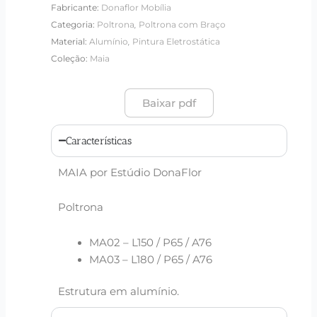
Fabricante:
Donaflor Mobília
,
Categoria:
Poltrona
Poltrona com Braço
,
Material:
Alumínio
Pintura Eletrostática
Coleção:
Maia
Baixar pdf
Características
MAIA por Estúdio DonaFlor
Poltrona
MA02 – L150 / P65 / A76
MA03 – L180 / P65 / A76
Estrutura em alumínio.