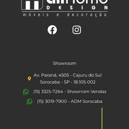
F
I
a
n
c
s
Showroom
e
t
Av. Paraná, 4505 - Cajuru do Sul
b
a
Sorocaba - SP - 18.105-002
o
g
(15) 3325-7264 - Showrrom Vendas
o
r
(15) 3019-7900 - ADM Sorocaba
k
a
m