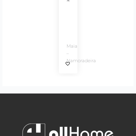
Maia
–
Namoradeira