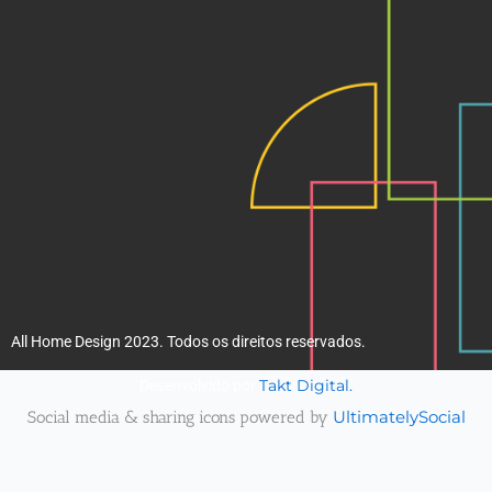
k
a
m
All Home Design 2023. Todos os direitos reservados.
Takt Digital.
Desenvolvido por
Social media & sharing icons powered by
UltimatelySocial