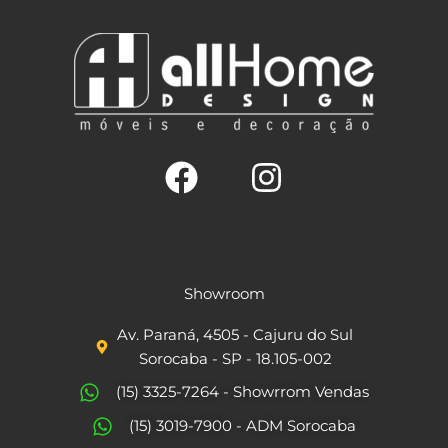
F
I
a
n
c
s
Showroom
e
t
Av. Paraná, 4505 - Cajuru do Sul
b
a
Sorocaba - SP - 18.105-002
o
g
(15) 3325-7264 - Showrrom Vendas
o
r
(15) 3019-7900 - ADM Sorocaba