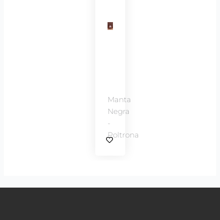
Manta
Negra
-
Poltrona