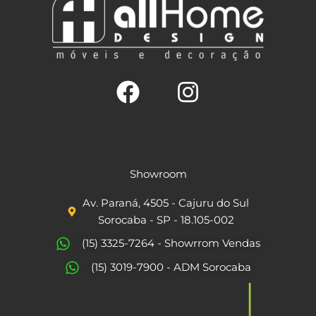
F
I
a
n
c
s
Showroom
e
t
Av. Paraná, 4505 - Cajuru do Sul
b
a
Sorocaba - SP - 18.105-002
o
g
(15) 3325-7264 - Showrrom Vendas
o
r
(15) 3019-7900 - ADM Sorocaba
k
a
m